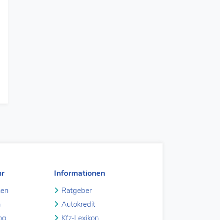
hr
Informationen
hen
Ratgeber
n
Autokredit
og
Kfz-Lexikon