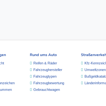
ngen
Rund ums Auto
Straßenverke
cht
Reifen & Räder
Kfz-Kennzeic
Fahrzeughersteller
Umweltzonen
Fahrzeugtypen
Bußgeldkatal
nnzeichen
Fahrzeugbewertung
Länderinforma
summen
Gebrauchtwagen