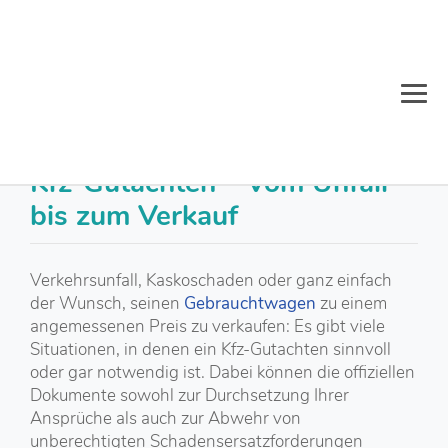
Kfz-Serviceportal
>
Lexikon
>
Kfz-Technik
>
Gutachten-in-der-
Übersicht
Kfz-Gutachten – Vom Unfall
bis zum Verkauf
Verkehrsunfall, Kaskoschaden oder ganz einfach
der Wunsch, seinen
Gebrauchtwagen
zu einem
angemessenen Preis zu verkaufen: Es gibt viele
Situationen, in denen ein Kfz-Gutachten sinnvoll
oder gar notwendig ist. Dabei können die offiziellen
Dokumente sowohl zur Durchsetzung Ihrer
Ansprüche als auch zur Abwehr von
unberechtigten Schadensersatzforderungen